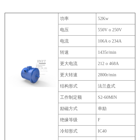
功率
52Kw
电压
550V o 250V
电流
106A o 234A
转速
1435r/min
更大电流
212 o 468A
更大转速
2800r/min
结构形式
法兰盘式
工作制定额
S2-60MIN
励磁方式
串励
绝缘等级
F
冷却形式
IC40