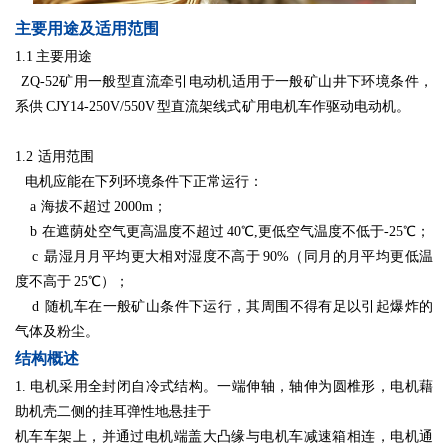
主要用途及适用范围
1.1 主要用途
ZQ-52矿用一般型直流牵引电动机适用于一般矿山井下环境条件，
系供 CJY14-250V/550V 型直流架线式矿用电机车作驱动电动机。
1.2 适用范围
电机应能在下列环境条件下正常运行：
a 海拔不超过 2000m；
b 在遮荫处空气更高温度不超过 40℃,更低空气温度不低于-25℃；
c 朂湿月月平均更大相对湿度不高于 90%（同月的月平均更低温
度不高于 25℃）；
d 随机车在一般矿山条件下运行，其周围不得有足以引起爆炸的
气体及粉尘。
结构概述
1. 电机采用全封闭自冷式结构。一端伸轴，轴伸为圆椎形，电机藉
助机壳二侧的挂耳弹性地悬挂于
机车车架上，并通过电机端盖大凸缘与电机车减速箱相连，电机通