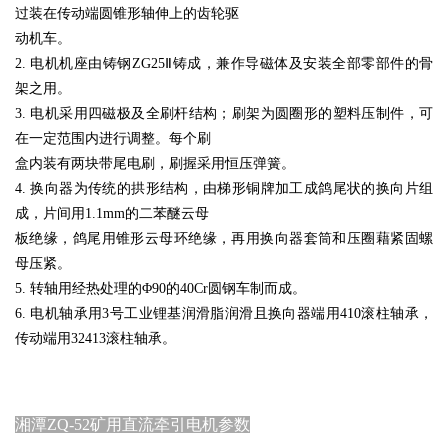
过装在传动端圆锥形轴伸上的齿轮驱
动机车。
2. 电机机座由铸钢ZG25Ⅱ铸成，兼作导磁体及安装全部零部件的骨
架之用。
3. 电机采用四磁极及全刷杆结构；刷架为圆圈形的塑料压制件，可
在一定范围内进行调整。每个刷
盒内装有两块带尾电刷，刷握采用恒压弹簧。
4. 换向器为传统的拱形结构，由梯形铜牌加工成鸽尾状的换向片组
成，片间用1.1mm的二苯醚云母
板绝缘，鸽尾用锥形云母环绝缘，再用换向器套筒和压圈藉紧固螺
母压紧。
5. 转轴用经热处理的Φ90的40Cr圆钢车制而成。
6. 电机轴承用3号工业锂基润滑脂润滑且换向器端用410滚柱轴承，
传动端用32413滚柱轴承。
湘潭
ZQ-52矿用直流牵引电机
参数